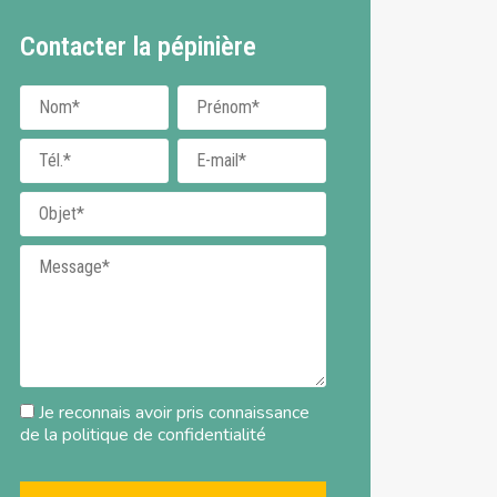
Contacter la pépinière
Nom
Prénom
Téléphone
E-mail
Objet
Message
Je reconnais avoir pris connaissance
de la
politique de confidentialité