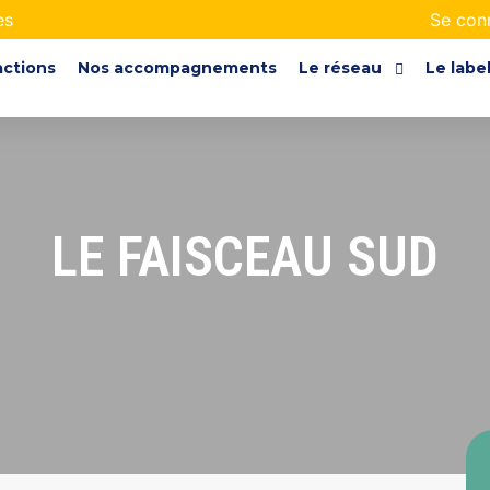
es
Se con
actions
Nos accompagnements
Le réseau
Le labe
LE FAISCEAU SUD