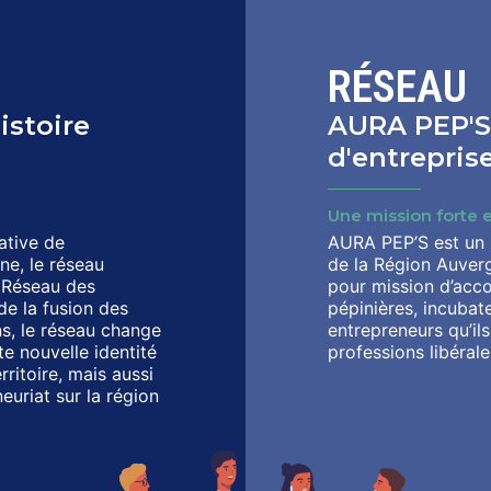
RÉSEAU
istoire
AURA PEP'S,
d'entrepri
Une mission forte e
iative de
AURA PEP’S est un r
ne, le réseau
de la Région Auver
(Réseau des
pour mission d’acc
de la fusion des
pépinières, incubat
s, le réseau change
entrepreneurs qu’il
e nouvelle identité
professions libérale
ritoire, mais aussi
neuriat sur la région