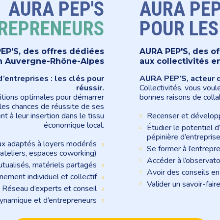
AURA PEP'S
AURA PEP
REPRENEURS
POUR LE
EP'S, des offres dédiées
AURA PEP'S, des of
en Auvergne-Rhône-Alpes
aux collectivités
entreprises : les clés pour
AURA PEP’S, acteur d
réussir.
Collectivités, vous voul
tions optimales pour démarrer
bonnes raisons de colla
r les chances de réussite de ses
 à leur insertion dans le tissu
Recenser et développe
économique local.
Étudier le potentiel
pépinière d’entrepris
x adaptés à loyers modérés
Se former à l’entrepr
 ateliers, espaces coworking)
Accéder à l’observato
tualisés, matériels partagés
Avoir des conseils en
ment individuel et collectif
Valider un savoir-faire
Réseau d’experts et conseil
namique et d’entrepreneurs