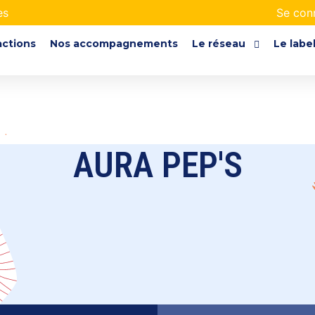
es
Se con
actions
Nos accompagnements
Le réseau
Le labe
AURA PEP'S