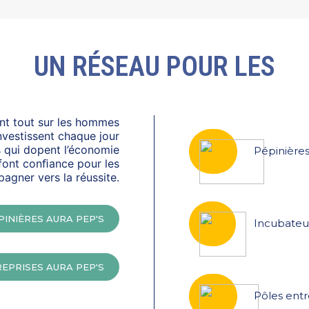
UN RÉSEAU POUR LES
ant tout sur les hommes
nvestissent chaque jour
 qui dopent l’économie
Pépinière
 font conﬁance pour les
agner vers la réussite.
PINIÈRES AURA PEP'S
Incubateu
REPRISES AURA PEP'S
Pôles ent