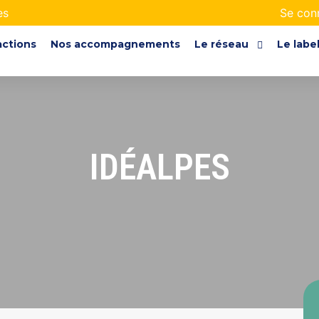
es
Se con
actions
Nos accompagnements
Le réseau
Le labe
IDÉALPES